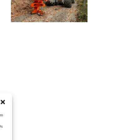
um
Ds