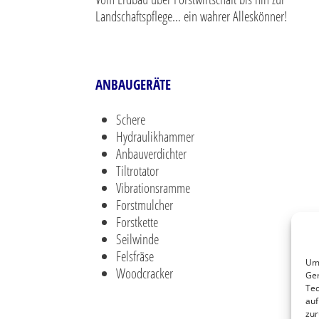
Landschaftspflege… ein wahrer Alleskönner!
ANBAUGERÄTE
Schere
Hydraulikhammer
Anbauverdichter
Tiltrotator
Vibrationsramme
Forstmulcher
Forstkette
Seilwinde
Felsfräse
Um 
Woodcracker
Ger
Tec
auf
zur