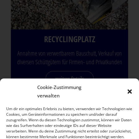
RECYCLING­PLATZ
Annahme von verwertbarem Bauschutt, Verkauf von
diversen Schüttgütern für Firmen- und Privatkunden
weitere Details
Cookie-Zustimmung
verwalten
Um dir ein optimales Erlebnis zu bieten, verwenden wir Technologien wie
Cookies, um Geräteinformationen zu speichern und/oder darauf
zuzugreifen. Wenn du diesen Technologien zustimmst, können wir Daten
wie das Surfverhalten oder eindeutige IDs auf dieser Website
verarbeiten. Wenn du deine Zustimmung nicht erteilst oder zurückziehst,
können bestimmte Merkmale und Funktionen beeinträchtigt werden.